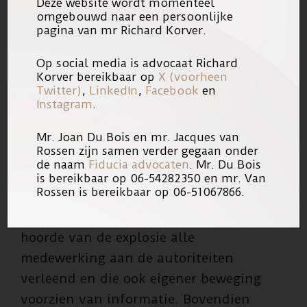
Deze website wordt momenteel
PERSBERICHT –
omgebouwd naar een persoonlijke
pagina van mr Richard Korver.
EIGENARESSE
Op social media is advocaat Richard
BRUIDSWINKEL
Korver bereikbaar op
X (voorheen
Twitter)
,
LinkedIn
,
Facebook
en
TARWEKAMP
Instagram
.
Namens cliënte – in de Telegraaf* met
Mr. Joan Du Bois en mr. Jacques van
Rossen zijn samen verder gegaan onder
de fictieve naam Senna – bericht haar
de naam
Fiducia advocaten
. Mr. Du Bois
advocaat mr. Richard Korver als volgt.
is bereikbaar op 06-54282350 en mr. Van
Rossen is bereikbaar op 06-51067866.
Cliënte heeft vanaf het moment dat zij
hoorde van de explosie alle
medewerking aan de autoriteiten
verleend en die ook eigener beweging
voorzien van informatie. Bovendien