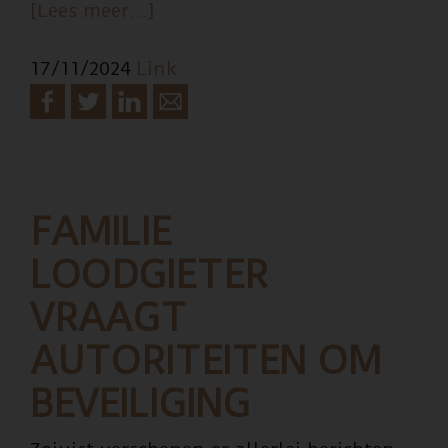
overVrouw
[Lees meer…]
niet
17/11/2024
Link
gevallen
maar
neergeknuppeld
laat
van
zich
FAMILIE
horen
LOODGIETER
VRAAGT
AUTORITEITEN OM
BEVEILIGING