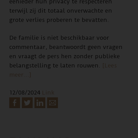
eenieder hun privacy te respecteren
terwijl zij dit totaal onverwachte en
grote verlies proberen te bevatten.
De familie is niet beschikbaar voor
commentaar, beantwoordt geen vragen
en vraagt de pers hen zonder publieke
belangstelling te laten rouwen.
[Lees
overRon
meer…]
van
12/08/2024
Link
Uffelen,
loodgieter,
zojuist
overleden