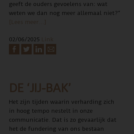
geeft de ouders gevoelens van: wat
weten we dan nog meer allemaal niet?”
overKindermisbruiker
[Lees meer…]
Robert
02/06/2025
Link
M.
al
2
jaar
in
tbs-
DE ‘JIJ-BAK’
kliniek
Het zijn tijden waarin verharding zich
in hoog tempo nestelt in onze
communicatie. Dat is zo gevaarlijk dat
het de fundering van ons bestaan