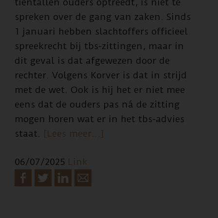
tientallen ouders optreedt, is niet te
spreken over de gang van zaken. Sinds
1 januari hebben slachtoffers officieel
spreekrecht bij tbs-zittingen, maar in
dit geval is dat afgewezen door de
rechter. Volgens Korver is dat in strijd
met de wet. Ook is hij het er niet mee
eens dat de ouders pas ná de zitting
mogen horen wat er in het tbs-advies
overSlachtoffers
staat.
[Lees meer…]
pedofiel
06/07/2025
Link
Robert
M.
monddood
gemaakt: