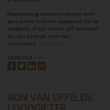
Maandenlang durend onderzoek heeft
geen enkele indicatie opgeleverd dat de
loodgieter of zijn familie zelf betrokken
zou zijn bij enige vorm van
overFamilie
criminaliteit.
[Lees meer…]
loodgieter
14/08/2024
Link
vraagt
autoriteiten
om
beveiliging
RON VAN UFFELEN,
LOODGIETER,