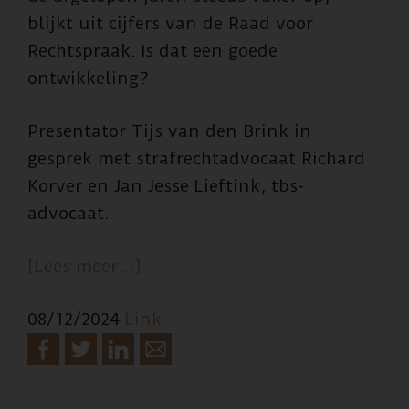
blijkt uit cijfers van de Raad voor
Rechtspraak. Is dat een goede
ontwikkeling?
Presentator Tijs van den Brink in
gesprek met strafrechtadvocaat Richard
Korver en Jan Jesse Lieftink, tbs-
advocaat.
overDonny
[Lees meer…]
M.
08/12/2024
Link
kreeg
25
jaar
gevangenisstraf