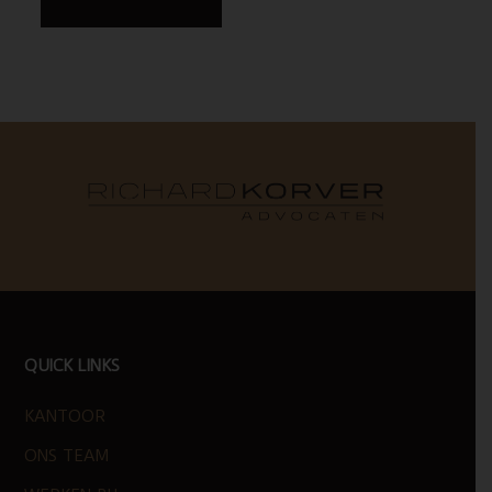
FOOTER
QUICK LINKS
KANTOOR
ONS TEAM