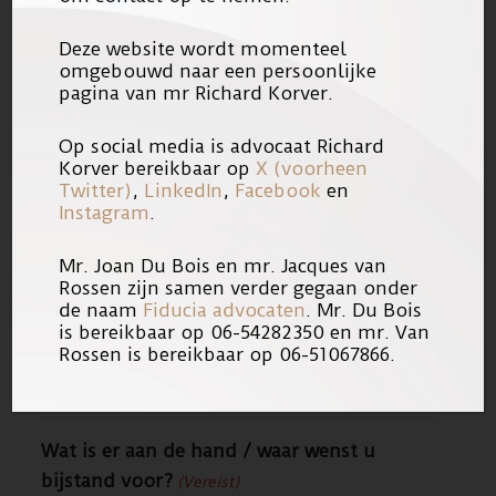
Deze website wordt momenteel
Burgerlijke staat
omgebouwd naar een persoonlijke
(Vereist)
pagina van mr Richard Korver.
Gehuwd
Samenwonend
Op social media is advocaat Richard
Korver bereikbaar op
X (voorheen
Alleenstaand
Twitter)
,
LinkedIn
,
Facebook
en
Zeg ik liever niet
Instagram
.
Bent u kostwinner?
(Vereist)
Mr. Joan Du Bois en mr. Jacques van
Rossen zijn samen verder gegaan onder
Ja
de naam
Fiducia advocaten
. Mr. Du Bois
is bereikbaar op 06-54282350 en mr. Van
Nee
Rossen is bereikbaar op 06-51067866.
GEBEURTENIS
Wat is er aan de hand / waar wenst u
bijstand voor?
(Vereist)