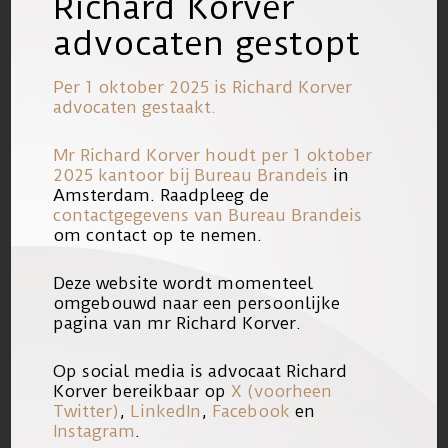
Richard Korver
De familie van Mitch Henriquez wil dat
advocaten gestopt
de informatie openbaar gemaakt wordt
over onder meer de rechtsbijstand en
Per 1 oktober 2025 is Richard Korver
de kosten van de advocaten die de
advocaten gestaakt.
agenten hebben bijgestaan na de fatale
Mr Richard Korver houdt per 1 oktober
arrestatie van de Arubaan. Een deel
2025 kantoor bij
Bureau Brandeis
in
van de informatie is eerder al naar
Amsterdam. Raadpleeg de
contactgegevens van Bureau Brandeis
buiten gebracht, maar veel is
om contact op te nemen.
weggelakt.
Deze website wordt momenteel
omgebouwd naar een persoonlijke
„De familie wil de onderste steen boven
pagina van mr Richard Korver.
hebben”, aldus Korver. „Van de 26
agenten die als getuige zijn gehoord na
Op social media is advocaat Richard
Korver bereikbaar op
X (voorheen
de fatale arrestatie, zijn er twee niet
Twitter)
,
LinkedIn
,
Facebook
en
naar het door de politie ingehuurde
Instagram
.