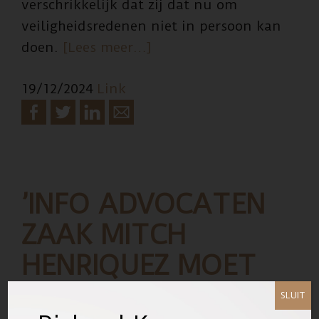
verschrikkelijk dat zij dat nu om
veiligheidsredenen niet in persoon kan
overPERSBERICHT
doen.
[Lees meer…]
–
19/12/2024
Link
EIGENARESSE
BRUIDSWINKEL
TARWEKAMP
’INFO ADVOCATEN
ZAAK MITCH
HENRIQUEZ MOET
OPENBAAR’
SLUIT