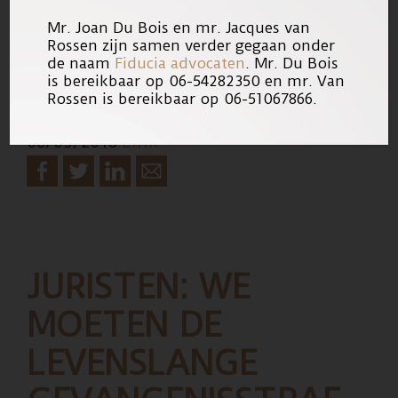
advocatenkantoor geweest en zij
Mr. Joan Du Bois en mr. Jacques van
hebben diametraal anders verklaard.”
Rossen zijn samen verder gegaan onder
de naam
Fiducia advocaten
. Mr. Du Bois
is bereikbaar op 06-54282350 en mr. Van
over’Info
[Lees meer…]
Rossen is bereikbaar op 06-51067866.
advocaten
08/05/2018
Link
zaak
Mitch
Henriquez
moet
openbaar’
JURISTEN: WE
MOETEN DE
LEVENSLANGE