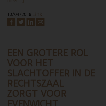
overJuristen:
meer…]
we
10/04/2018
Link
moeten
de
levenslange
gevangenisstraf
afschaffen
EEN GROTERE ROL
VOOR HET
SLACHTOFFER IN DE
RECHTSZAAL
ZORGT VOOR
EVENWICHT