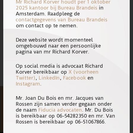
Mr Richard Korver houdt per 1 oktober
2025 kantoor bij
Bureau Brandeis
in
Lees het artikel
‘Info advocaten zaak-
Amsterdam. Raadpleeg de
contactgegevens van Bureau Brandeis
Henriquez moet openbaar’
op de
om contact op te nemen.
website van de Telegraaf.
Deze website wordt momenteel
omgebouwd naar een persoonlijke
08/05/2018
Link
pagina van mr Richard Korver.
Op social media is advocaat Richard
Korver bereikbaar op
X (voorheen
Twitter)
,
LinkedIn
,
Facebook
en
Instagram
.
Mr. Joan Du Bois en mr. Jacques van
Rossen zijn samen verder gegaan onder
de naam
Fiducia advocaten
. Mr. Du Bois
is bereikbaar op 06-54282350 en mr. Van
Rossen is bereikbaar op 06-51067866.