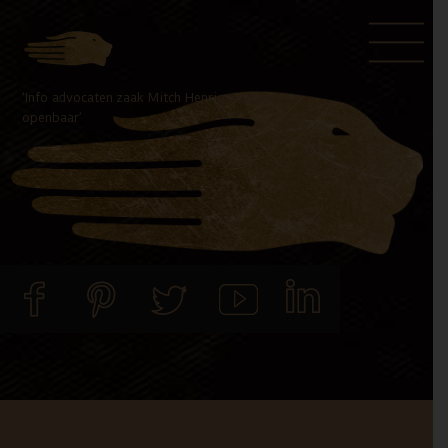
Door
Spring
naar
naar
de
de
’Info advocaten zaak Mitch Henriquez moet
hoofd
voettekst
openbaar’
inhoud