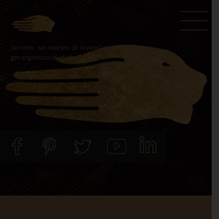
Door
Spring
naar
naar
de
de
Juristen: we moeten de levenslange
hoofd
voettekst
gevangenisstraf afschaffen
inhoud