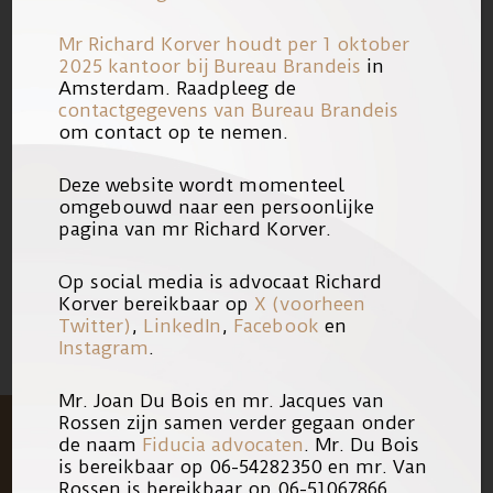
Mr Richard Korver houdt per 1 oktober
Lees het artikel online:
Juristen: we
2025 kantoor bij
Bureau Brandeis
in
Amsterdam. Raadpleeg de
moeten de levenslange
contactgegevens van Bureau Brandeis
gevangenisstraf afschaffen
.
om contact op te nemen.
Deze website wordt momenteel
omgebouwd naar een persoonlijke
pagina van mr Richard Korver.
10/04/2018
Link
Op social media is advocaat Richard
Korver bereikbaar op
X (voorheen
Twitter)
,
LinkedIn
,
Facebook
en
Instagram
.
Mr. Joan Du Bois en mr. Jacques van
Rossen zijn samen verder gegaan onder
de naam
Fiducia advocaten
. Mr. Du Bois
is bereikbaar op 06-54282350 en mr. Van
Rossen is bereikbaar op 06-51067866.