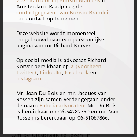
2025 kantoor bij
Bureau Brandeis
in
Amsterdam. Raadpleeg de
In deze zaak werkte mr. Richard
contactgegevens van Bureau Brandeis
Korver samen met een advocaat van
om contact op te nemen.
een ander kantoor. Dit op verzoek van
Deze website wordt momenteel
de moeder. Dergelijke
omgebouwd naar een persoonlijke
samenwerkingen ontstaan steeds
pagina van mr Richard Korver.
vaker. Mede gezien de bijzondere
Op social media is advocaat Richard
expertise van mr. Richard Korver op
Korver bereikbaar op
X (voorheen
het vlak van uithuisplaatsing en de
Twitter)
,
LinkedIn
,
Facebook
en
Instagram
.
Raad voor de Kinderbescherming. Zie
bijvoorbeeld ook
de uitzending
van
Mr. Joan Du Bois en mr. Jacques van
Argos.
Rossen zijn samen verder gegaan onder
de naam
Fiducia advocaten
. Mr. Du Bois
is bereikbaar op 06-54282350 en mr. Van
Rossen is bereikbaar op 06-51067866.
Om de uitspraak te lezen in