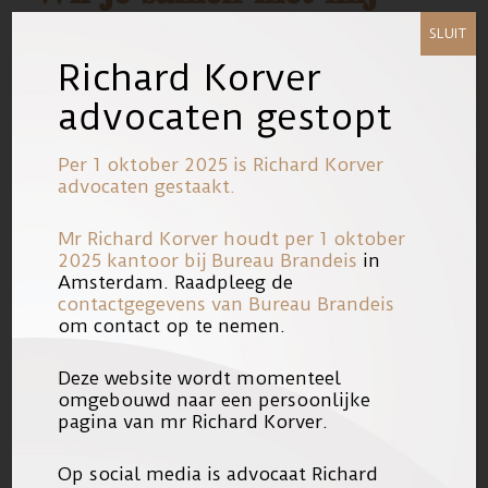
𝐞𝐞𝐧 𝐛𝐨𝐞𝐢𝐞𝐧𝐝𝐞 𝐞𝐧
SLUIT
𝐮𝐢𝐭𝐝𝐚𝐠𝐞𝐧𝐝𝐞 𝐩𝐫𝐚𝐤𝐭𝐢𝐣𝐤
Richard Korver
advocaten gestopt
𝐫𝐮𝐧𝐧𝐞𝐧?
Per 1 oktober 2025 is Richard Korver
Dit is hoe dat eruit ziet:
advocaten gestaakt.
– Vertegenwoordigen en bijstaan van
Mr Richard Korver houdt per 1 oktober
2025 kantoor bij
Bureau Brandeis
in
cliënten in diverse juridische
Amsterdam. Raadpleeg de
procedures.
contactgegevens van Bureau Brandeis
om contact op te nemen.
– Adviseren van cliënten op hoog
Deze website wordt momenteel
juridisch en strategisch niveau.
omgebouwd naar een persoonlijke
pagina van mr Richard Korver.
– Het opstellen van processtukken en
Op social media is advocaat Richard