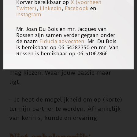
het voeren van onderhandelingen.
Korver bereikbaar op
X (voorheen
Twitter)
,
LinkedIn
,
Facebook
en
Instagram
.
– Bijdragen aan de verdere groei en
ontwikkeling van ons kantoor.
Mr. Joan Du Bois en mr. Jacques van
Rossen zijn samen verder gegaan onder
de naam
Fiducia advocaten
. Mr. Du Bois
– Je krijgt de ruimte voor het
is bereikbaar op 06-54282350 en mr. Van
Rossen is bereikbaar op 06-51067866.
uitbouwen van jouw eigen praktijk.
Waarbij je ook een eigen specialisme
mag kiezen. Waar jouw passie maar
ligt.
– Je hebt de mogelijkheid om op (korte)
termijn partner te worden. Afhankelijk
van kennis, kunde en ervaring.