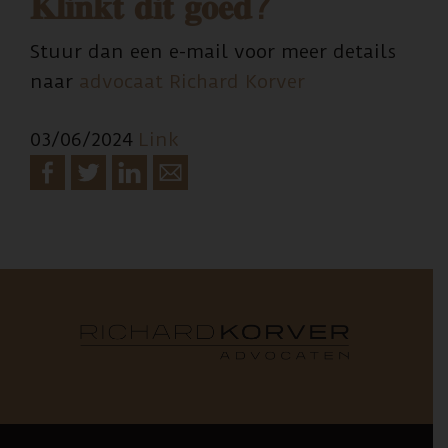
𝐊𝐥𝐢𝐧𝐤𝐭 𝐝𝐢𝐭 𝐠𝐨𝐞𝐝?
Stuur dan een e-mail voor meer details
naar
advocaat Richard Korver
03/06/2024
Link