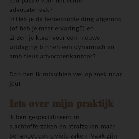
een passie voor het echte
advocatenvak?
☑ Heb je de beroepsopleiding afgerond
(of heb je meer ervaring?) en
☑ Ben je klaar voor een nieuwe
uitdaging binnen een dynamisch en
ambitieus advocatenkantoor?
Dan ben ik misschien wel op zoek naar
jou!
𝐈𝐞𝐭𝐬 𝐨𝐯𝐞𝐫 𝐦𝐢𝐣𝐧 𝐩𝐫𝐚𝐤𝐭𝐢𝐣𝐤
Ik ben gespecialiseerd in
slachtofferzaken en strafzaken maar
behandel ook civiele zaken. Vaak zijn