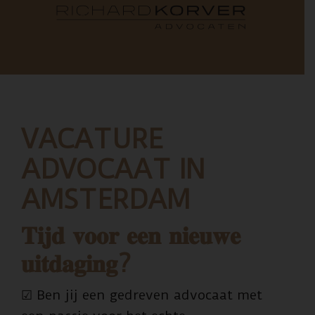
VACATURE
ADVOCAAT IN
AMSTERDAM
𝐓𝐢𝐣𝐝 𝐯𝐨𝐨𝐫 𝐞𝐞𝐧 𝐧𝐢𝐞𝐮𝐰𝐞
𝐮𝐢𝐭𝐝𝐚𝐠𝐢𝐧𝐠?
☑ Ben jij een gedreven advocaat met