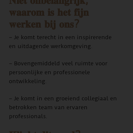
𝐍𝐢𝐞𝐭 𝐨𝐧𝐛𝐞𝐥𝐚𝐧𝐠𝐫𝐢𝐣𝐤;
𝐰𝐚𝐚𝐫𝐨𝐦 𝐢𝐬 𝐡𝐞𝐭 𝐟𝐢𝐣𝐧
𝐰𝐞𝐫𝐤𝐞𝐧 𝐛𝐢𝐣 𝐨𝐧𝐬?
– Je komt terecht in een inspirerende
en uitdagende werkomgeving.
– Bovengemiddeld veel ruimte voor
persoonlijke en professionele
ontwikkeling.
– Je komt in een groeiend collegiaal en
betrokken team van ervaren
professionals.