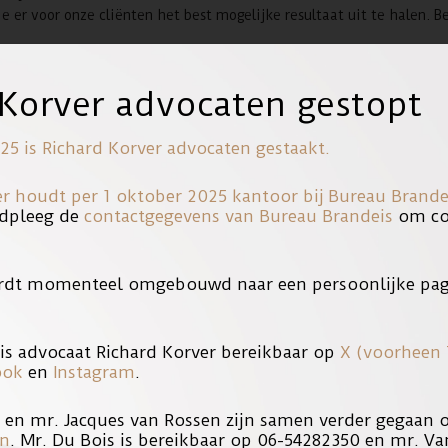
 er voor onze cliënten het best mogelijke resultaat uit te halen. 
ok met andere advocaten niet geschuwd. Integendeel. Wij raken op 
 Korver advocaten gestopt
s, ook als dat collega’s (van een ander kantoor) zijn.
25 is Richard Korver advocaten gestaakt.
ok met onze eigen leveranciers. Zo zijn wij er trots op dat onze sc
an deze site werken wij al jaren samen.
er houdt per 1 oktober 2025 kantoor bij
Bureau Brande
dpleeg de
contactgegevens van Bureau Brandeis
om con
advocaat
en bel of mail voor een afspraak.
rdt momenteel omgebouwd naar een persoonlijke pag
et anders kan versturen wij zaken op papier.
is advocaat Richard Korver bereikbaar op
X (voorheen 
 gaan. Zowel wanneer u belang heeft bij pers als wanneer u belang
ook
en
Instagram
.
esties
s en mr. Jacques van Rossen zijn samen verder gegaan
en
. Mr. Du Bois is bereikbaar op 06-54282350 en mr. Va