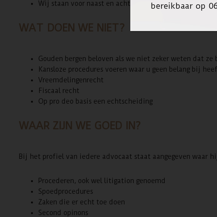
Wij staan voor naast en achter u
bereikbaar op 0
WAT DOEN WE NIET?
Gouden bergen beloven als we niet zeker weten dat ze 
Kansloze procedures voeren waar u geen belang bij hee
Vreemdelingenrecht
Fiscaal recht
Op pro deo basis een echtscheiding
WAAR ZIJN WE GOED IN?
Bij het profiel van iedere advocaat staat aangegeven waar hij/
Procederen, ook wel litigation genoemd
Spoedprocedures
Zaken die er echt toe doen
Second opinons