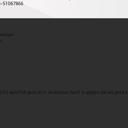
6-51067866.
bestaan
ft
zij specifiek goed in is, als kantoor heeft te gelden dat wij goed zi