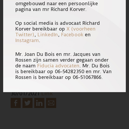
omgebouwd naar een persoonlijke
pagina van mr Richard Korver.
Op social media is advocaat Richard
Korver bereikbaar op
X (voorheen
Twitter)
,
LinkedIn
,
Facebook
en
Instagram
.
Mr. Joan Du Bois en mr. Jacques van
Rossen zijn samen verder gegaan onder
de naam
Fiducia advocaten
. Mr. Du Bois
is bereikbaar op 06-54282350 en mr. Van
Rossen is bereikbaar op 06-51067866.
30/01/2021
Link