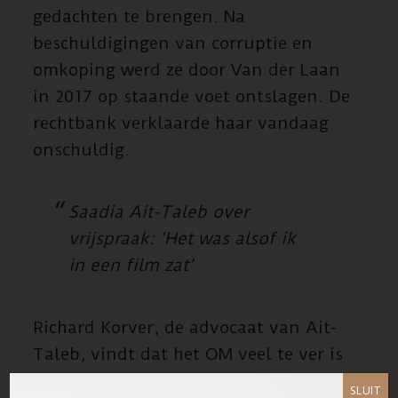
gedachten te brengen. Na
beschuldigingen van corruptie en
omkoping werd ze door Van der Laan
in 2017 op staande voet ontslagen. De
rechtbank verklaarde haar vandaag
onschuldig.
Saadia Ait-Taleb over
vrijspraak: ‘Het was alsof ik
in een film zat’
Richard Korver, de advocaat van Ait-
Taleb, vindt dat het OM veel te ver is
gegaan met het onderzoek.
SLUIT