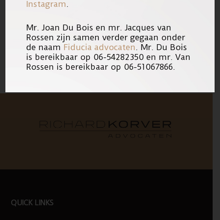
Instagram
.
Mr. Joan Du Bois en mr. Jacques van
10/07/2020
Link
Rossen zijn samen verder gegaan onder
de naam
Fiducia advocaten
. Mr. Du Bois
is bereikbaar op 06-54282350 en mr. Van
Rossen is bereikbaar op 06-51067866.
FOOTER
QUICK LINKS