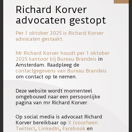
Richard Korver
Lees het volledige artikel:
Saadia Ait-
advocaten gestopt
Taleb over vrijspraak: ‘Het was alsof
ik in een film zat’
Per 1 oktober 2025 is Richard Korver
advocaten gestaakt.
Mr Richard Korver houdt per 1 oktober
2025 kantoor bij
Bureau Brandeis
in
Amsterdam. Raadpleeg de
contactgegevens van Bureau Brandeis
om contact op te nemen.
Deze website wordt momenteel
omgebouwd naar een persoonlijke
pagina van mr Richard Korver.
Op social media is advocaat Richard
Korver bereikbaar op
X (voorheen
Twitter)
,
LinkedIn
,
Facebook
en