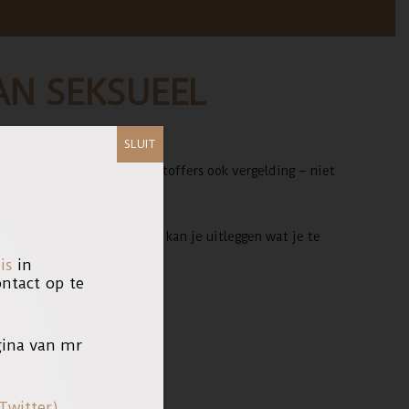
AN SEKSUEEL
SLUIT
rkomen. Soms willen slachtoffers ook vergelding – niet
s te stoppen. Een advocaat kan je uitleggen wat je te
is
in
tact op te
ina van mr
Twitter)
,