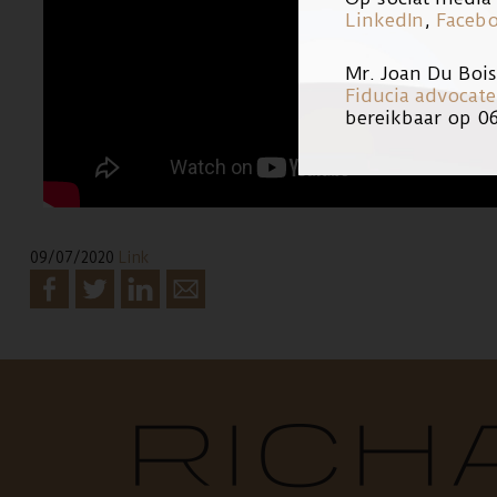
LinkedIn
,
Faceb
Mr. Joan Du Boi
Fiducia advocat
bereikbaar op 0
09/07/2020
Link