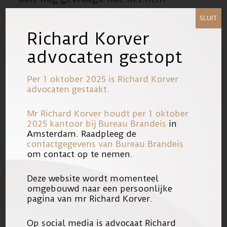
verging.
SLUIT
Richard Korver
ONBEGRIP EN
advocaten gestopt
ONGEVOELIGHEID
De schoen wringt vaker op dit punt,
Per 1 oktober 2025 is Richard Korver
advocaten gestaakt.
bleek dit voorjaar al toen de
lotgenotenorganisatie
Mr Richard Korver houdt per 1 oktober
Vrouwenplatform Kerkelijk
2025 kantoor bij
Bureau Brandeis
in
Amsterdam. Raadpleeg de
Kindermisbruik in Trouw pleitte voor
contactgegevens van Bureau Brandeis
een richtlijn voor omgang met of
om contact op te nemen.
nazorg voor slachtoffers van misbruik
Deze website wordt momenteel
door rooms-katholieke geestelijken.
omgebouwd naar een persoonlijke
Het gaat dan om hen die al
pagina van mr Richard Korver.
smartengeld ontvingen.
Op social media is advocaat Richard