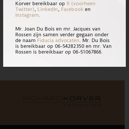
Korver bereikbaar op
X (voorheen
Lees het artikel
Smartengeld maakt
Twitter)
,
LinkedIn
,
Facebook
en
Instagram
.
slachtoffers niet altijd gelukkig
op de
website van Trouw.
Mr. Joan Du Bois en mr. Jacques van
Rossen zijn samen verder gegaan onder
de naam
Fiducia advocaten
. Mr. Du Bois
04/07/2019
Link
is bereikbaar op 06-54282350 en mr. Van
Rossen is bereikbaar op 06-51067866.