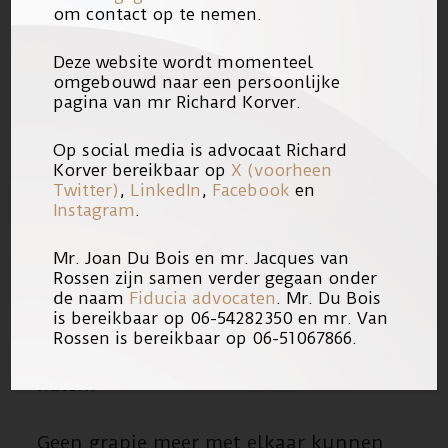
traumabegeleiding vaak naar Utrecht
om contact op te nemen.
geweest.
Deze website wordt momenteel
omgebouwd naar een persoonlijke
Terwijl iedereen naar school ging
pagina van mr Richard Korver.
moest ik naar het ziekenhuis voor
therapie.
Op social media is advocaat Richard
Korver bereikbaar op
X (voorheen
Twitter)
,
LinkedIn
,
Facebook
en
Nooit meer ‘ik hou van jou’ tegen
Instagram
.
pappa kunnen zeggen.
Mr. Joan Du Bois en mr. Jacques van
Rossen zijn samen verder gegaan onder
Nooit meer aan hem kunnen laten
de naam
Fiducia advocaten
. Mr. Du Bois
is bereikbaar op 06-54282350 en mr. Van
zien ‘hoe ik mijn best doe op school,
Rossen is bereikbaar op 06-51067866.
en hard werk om goede cijfers te
halen.
Geen grapje meer met elkaar kunnen