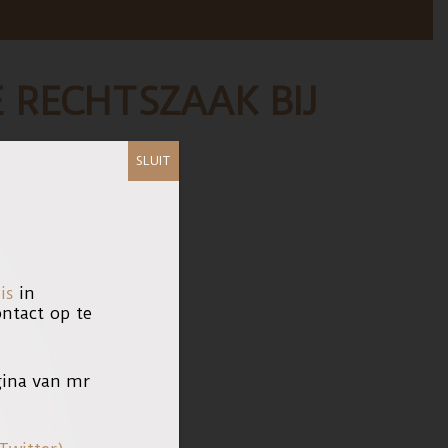
 RECHTSZAAK BIJ
SLUIT
ende rechtszaak te praten.
 haar ijssalon.
is
in
tact op te
ina van mr