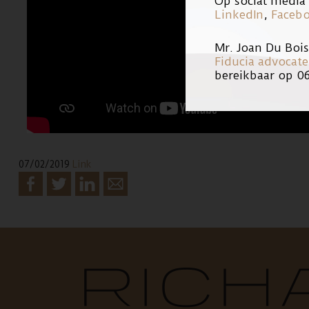
Op social media 
LinkedIn
,
Faceb
Mr. Joan Du Boi
Fiducia advocat
bereikbaar op 0
07/02/2019
Link