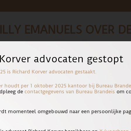
ILLY EMANUELS OVER DE
e en haar advocaat Richard Korver te gast bij Jinek om over de lop
 Korver advocaten gestopt
zou maandenlang zijn getreiterd door hangjongeren in Hilversum bij
25 is Richard Korver advocaten gestaakt.
er houdt per 1 oktober 2025 kantoor bij
Bureau Brande
dpleeg de
contactgegevens van Bureau Brandeis
om con
rdt momenteel omgebouwd naar een persoonlijke pag