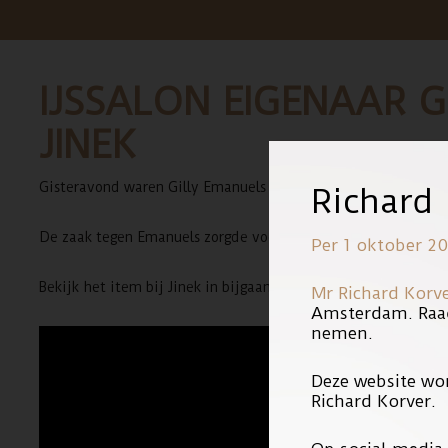
IJSSALON EIGENAAR G
JINEK
Gisteravond waren Gilly Emanuels van IJssalon Het Perronnetj
Richard
De zaak tegen Emanuels zorgde voor veel onbegrip. De vrouw 
Per 1 oktober 20
Bekijk het item bij Jinek in bijgaande video:
Mr Richard Korv
Amsterdam. Raa
nemen.
Deze website wo
Richard Korver.