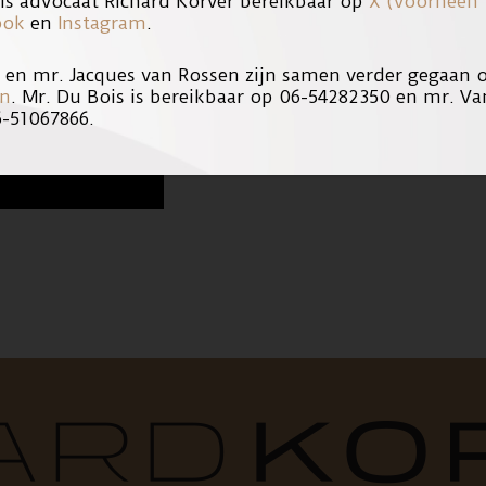
is advocaat Richard Korver bereikbaar op
X (voorheen 
ook
en
Instagram
.
s en mr. Jacques van Rossen zijn samen verder gegaan
en
. Mr. Du Bois is bereikbaar op 06-54282350 en mr. Va
6-51067866.