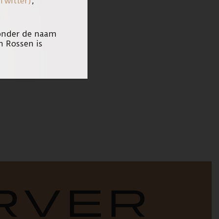
Twitter)
,
 onder de naam
n Rossen is