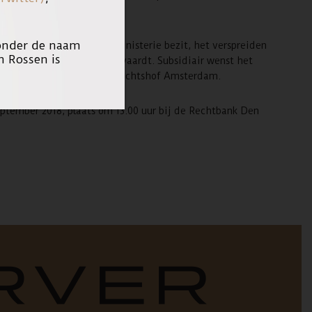
 onder de naam
eiken dat het Openbaar Ministerie bezit, het verspreiden
n Rossen is
hte hier parallel voor dagvaardt. Subsidiair wenst het
er is ingediend bij het Gerechtshof Amsterdam.
eptember 2018, plaats om 13.00 uur bij de Rechtbank Den