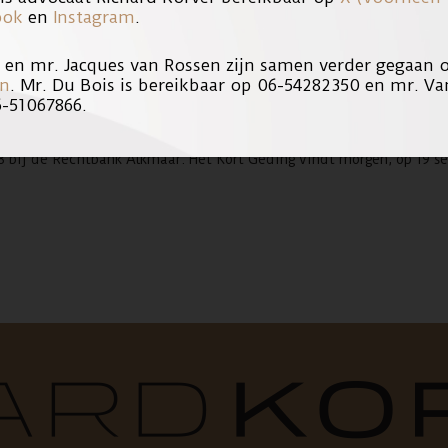
ook
en
Instagram
.
s en mr. Jacques van Rossen zijn samen verder gegaan
e Staat der Nederlanden aangespannen. Slachtoffer wil hiermee ber
en
. Mr. Du Bois is bereikbaar op 06-54282350 en mr. Va
n de strafzaak plaatst, danwel dat het Openbaar Ministerie verdac
6-51067866.
an de zogenaamde artikel 12 Sv procedure die namens het slachtoff
8 bij de Rechtbank Alkmaar. Het Kort Geding vindt morgen, op 19 s