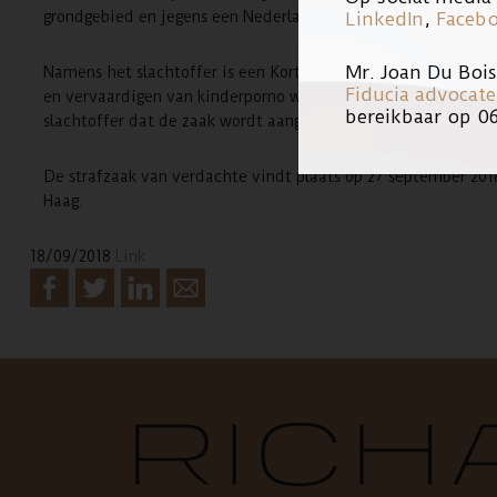
grondgebied en jegens een Nederlands slachtoffer.
LinkedIn
,
Faceb
Mr. Joan Du Boi
Namens het slachtoffer is een Kort Geding procedure tegen d
Fiducia advocat
en vervaardigen van kinderporno wederom op de dagvaarding i
bereikbaar op 0
slachtoffer dat de zaak wordt aangehouden, in afwachting v
De strafzaak van verdachte vindt plaats op 27 september 201
Haag.
18/09/2018
Link