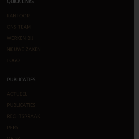
FOOTER
QUICK LINKS
KANTOOR
ONS TEAM
WERKEN BIJ
NIEUWE ZAKEN
LOGO
PUBLICATIES
ACTUEEL
PUBLICATIES
RECHTSPRAAK
PERS
MEDIA