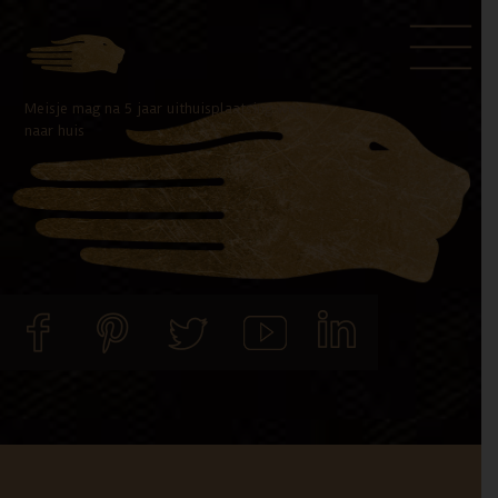
Door
Spring
naar
naar
de
de
Meisje mag na 5 jaar uithuisplaatsing weer
hoofd
voettekst
naar huis
inhoud