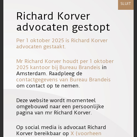
gecertificeerde instelling van de
SLUIT
Richard Korver
Rechter en de Raad advies had
gekregen een thuisplaatsing te
advocaten gestopt
onderzoeken maar dit telkens had
Per 1 oktober 2025 is Richard Korver
nagelaten. Ook overweegt het Hof dat
advocaten gestaakt.
de gecertificeerde instelling eveneens
had nagelaten, wederom ondanks
Mr Richard Korver houdt per 1 oktober
2025 kantoor bij
Bureau Brandeis
in
advies van de Raad en Rechter
Amsterdam. Raadpleeg de
daartoe, de contactmomenten te
contactgegevens van Bureau Brandeis
om contact op te nemen.
intensiveren.
Deze website wordt momenteel
Omdat het Hof niet was gebleken dat
omgebouwd naar een persoonlijke
pagina van mr Richard Korver.
de moeder over geen danwel
onvoldoende capaciteiten zou
Op social media is advocaat Richard
beschikken om haar dochter niet zelf
Korver bereikbaar op
X (voorheen