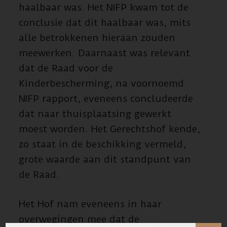
haalbaar was. Het NIFP kwam tot de
conclusie dat dit haalbaar was, mits
alle betrokkenen hieraan zouden
meewerken. Daarnaast was relevant
dat de Raad voor de
Kinderbescherming, na voornoemd
NIFP rapport, eveneens concludeerde
dat naar thuisplaatsing gewerkt
moest worden. Het Gerechtshof kende,
zo staat in de beschikking vermeld,
grote waarde aan dit standpunt van
de Raad.
Het Hof nam eveneens in haar
overwegingen mee dat de