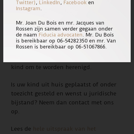
Twitter)
,
LinkedIn
,
Facebook
en
op te voeden en zij bereid was alle
Instagram
.
hulpverlening voor het laten slagen
van een thuisplaatsing te
Mr. Joan Du Bois en mr. Jacques van
Rossen zijn samen verder gegaan onder
aanvaarden, concludeerde het Hof dat
de naam
Fiducia advocaten
. Mr. Du Bois
de uithuisplaatsing een inbreuk is op
is bereikbaar op 06-54282350 en mr. Van
Rossen is bereikbaar op 06-51067866.
het recht op gezinsleven ex artikel 8
EVRM en het recht van moeder en
kind om te worden herenigd.
Is uw kind uit huis geplaatst of onder
toezicht gesteld en wenst u juridische
bijstand? Neem dan contact met ons
op.
Lees de
hele uitspraak van het