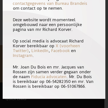
contactgegevens van Bureau Brandeis
om contact op te nemen.
20/07/2018
Link
Deze website wordt momenteel
omgebouwd naar een persoonlijke
pagina van mr Richard Korver.
Op social media is advocaat Richard
Korver bereikbaar op
X (voorheen
Twitter)
,
LinkedIn
,
Facebook
en
Instagram
.
Mr. Joan Du Bois en mr. Jacques van
Rossen zijn samen verder gegaan onder
de naam
Fiducia advocaten
. Mr. Du Bois
is bereikbaar op 06-54282350 en mr. Van
Rossen is bereikbaar op 06-51067866.
FOOTER
QUICK LINKS