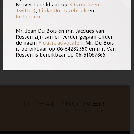
Korver bereikbaar op
X (voorheen
Twitter)
,
LinkedIn
,
Facebook
en
Instagram
.
Mr. Joan Du Bois en mr. Jacques van
Rossen zijn samen verder gegaan onder
de naam
Fiducia advocaten
. Mr. Du Bois
09/04/2018
Link
is bereikbaar op 06-54282350 en mr. Van
Rossen is bereikbaar op 06-51067866.