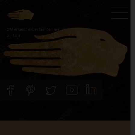
Door
Spring
naar
naar
de
de
OM erkent: nabestaanden niet gerespecteerd
hoofd
voettekst
bij film
inhoud