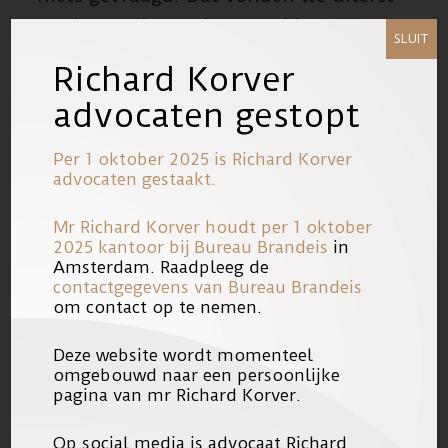
merkwaardig en eigengereid. We
SLUIT
dienden een klacht in.”
Richard Korver
advocaten gestopt
Lees het volledige artikel op
OM
erkent: nabestaanden niet
Per 1 oktober 2025 is Richard Korver
gerespecteerd bij film
advocaten gestaakt.
Mr Richard Korver houdt per 1 oktober
Hieronder het artikel dat over deze
2025 kantoor bij
Bureau Brandeis
in
kwestie is geplaatst in NRC Next. Klik
Amsterdam. Raadpleeg de
contactgegevens van Bureau Brandeis
op de afbeelding om te vergroten.
om contact op te nemen.
Deze website wordt momenteel
omgebouwd naar een persoonlijke
pagina van mr Richard Korver.
Op social media is advocaat Richard