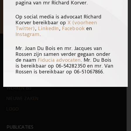
pagina van mr Richard Korver.
Op social media is advocaat Richard
Korver bereikbaar op
X (voorheen
Twitter)
,
LinkedIn
,
Facebook
en
Instagram
.
Mr. Joan Du Bois en mr. Jacques van
FOOTER
QUICK LINKS
Rossen zijn samen verder gegaan onder
de naam
Fiducia advocaten
. Mr. Du Bois
is bereikbaar op 06-54282350 en mr. Van
KANTOOR
Rossen is bereikbaar op 06-51067866.
ONS TEAM
WERKEN BIJ
NIEUWE ZAKEN
LOGO
PUBLICATIES