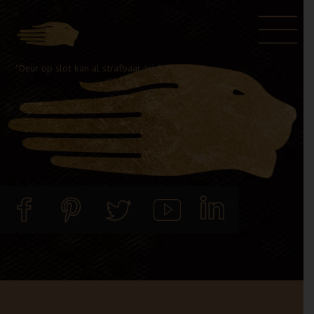
Door
Spring
naar
naar
de
de
“Deur op slot kan al strafbaar zijn”
hoofd
voettekst
inhoud