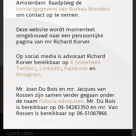
Amsterdam. Raadpleeg de
ScienceGuide
.
contactgegevens van Bureau Brandeis
om contact op te nemen.
08/03/2018
Link
Deze website wordt momenteel
omgebouwd naar een persoonlijke
pagina van mr Richard Korver.
Op social media is advocaat Richard
Korver bereikbaar op
X (voorheen
Twitter)
,
LinkedIn
,
Facebook
en
Instagram
.
Mr. Joan Du Bois en mr. Jacques van
Rossen zijn samen verder gegaan onder
de naam
Fiducia advocaten
. Mr. Du Bois
is bereikbaar op 06-54282350 en mr. Van
Rossen is bereikbaar op 06-51067866.
QUICK LINKS