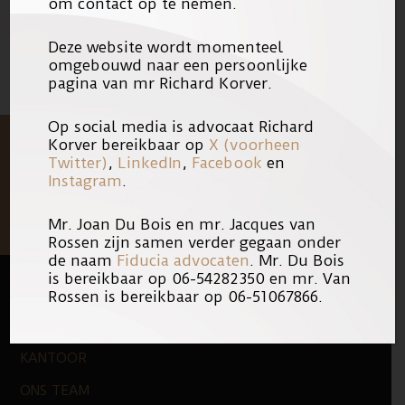
om contact op te nemen.
Deze website wordt momenteel
omgebouwd naar een persoonlijke
pagina van mr Richard Korver.
Op social media is advocaat Richard
Korver bereikbaar op
X (voorheen
Twitter)
,
LinkedIn
,
Facebook
en
Instagram
.
Mr. Joan Du Bois en mr. Jacques van
Rossen zijn samen verder gegaan onder
de naam
Fiducia advocaten
. Mr. Du Bois
is bereikbaar op 06-54282350 en mr. Van
Rossen is bereikbaar op 06-51067866.
FOOTER
QUICK LINKS
KANTOOR
ONS TEAM