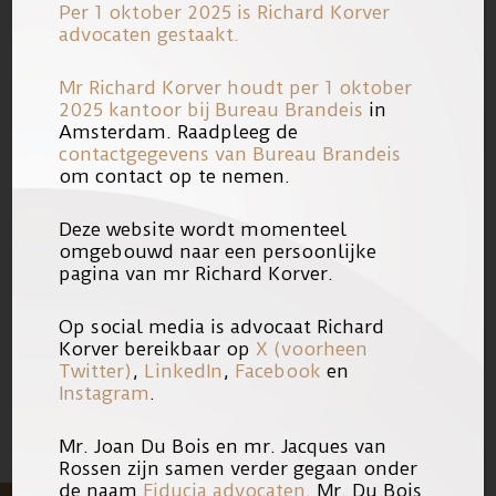
Per 1 oktober 2025 is Richard Korver
verdachten.
advocaten gestaakt.
Mr Richard Korver houdt per 1 oktober
2025 kantoor bij
Bureau Brandeis
in
Amsterdam. Raadpleeg de
Een korte opinie van mr. Richard
contactgegevens van Bureau Brandeis
Korver over het handelen van het
om contact op te nemen.
Openbaar Ministerie is te lezen in een
Deze website wordt momenteel
artikel van het NRC. Klik daarvoor
omgebouwd naar een persoonlijke
pagina van mr Richard Korver.
hier
.
Op social media is advocaat Richard
23/10/2017
Link
Korver bereikbaar op
X (voorheen
Twitter)
,
LinkedIn
,
Facebook
en
Instagram
.
Mr. Joan Du Bois en mr. Jacques van
Rossen zijn samen verder gegaan onder
de naam
Fiducia advocaten
. Mr. Du Bois