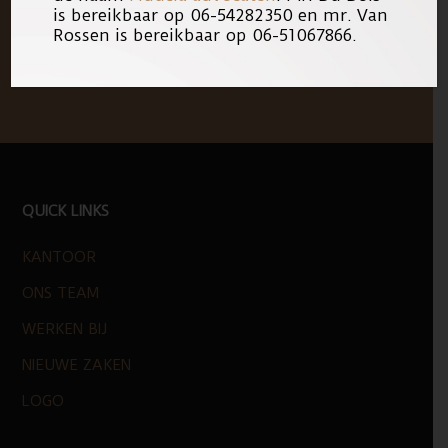
is bereikbaar op 06-54282350 en mr. Van
Rossen is bereikbaar op 06-51067866.
FOOTER
QUICK LINKS
KANTOOR
ONS TEAM
WERKEN BIJ
NIEUWE ZAKEN
LOGO