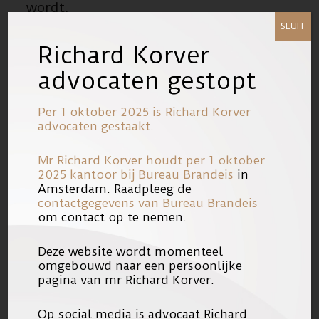
wordt.
SLUIT
Richard Korver
advocaten gestopt
Zou niet zo langzamerhand dit ook
moeten gelden voor het niet
Per 1 oktober 2025 is Richard Korver
advocaten gestaakt.
meewerken aan onderzoek naar de
psyche als alle feiten en
Mr Richard Korver houdt per 1 oktober
2025 kantoor bij
Bureau Brandeis
in
omstandigheden van het misdrijf
Amsterdam. Raadpleeg de
schreeuwen om een uitleg op
contactgegevens van Bureau Brandeis
om contact op te nemen.
psychisch vlak?
Deze website wordt momenteel
omgebouwd naar een persoonlijke
pagina van mr Richard Korver.
Klik
hier
als u het artikel van het
Op social media is advocaat Richard