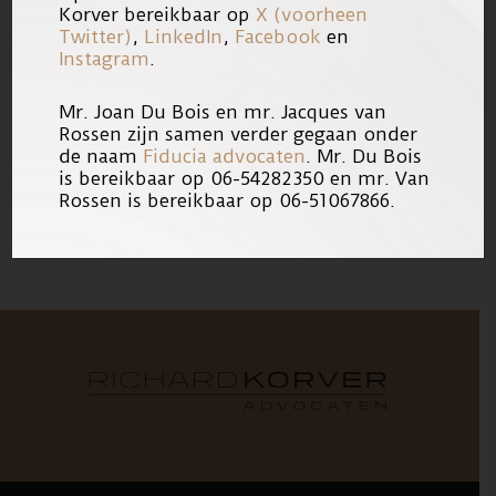
Noord-Hollands Dagblad wilt lezen.
Korver bereikbaar op
X (voorheen
Twitter)
,
LinkedIn
,
Facebook
en
Instagram
.
In een
artikel
van NU.nl staat
zedendelinquent Michael P. centraal.
Mr. Joan Du Bois en mr. Jacques van
Rossen zijn samen verder gegaan onder
de naam
Fiducia advocaten
. Mr. Du Bois
11/10/2017
Link
is bereikbaar op 06-54282350 en mr. Van
Rossen is bereikbaar op 06-51067866.