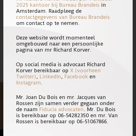
2025 kantoor bij
Bureau Brandeis
in
Indien u het deel van RTL Late Night
Amsterdam. Raadpleeg de
wilt terugkijken, kunt u
contactgegevens van Bureau Brandeis
om contact op te nemen.
hier
of
hier
klikken.
Deze website wordt momenteel
23/11/2016
Link
omgebouwd naar een persoonlijke
pagina van mr Richard Korver.
Op social media is advocaat Richard
Korver bereikbaar op
X (voorheen
Twitter)
,
LinkedIn
,
Facebook
en
Instagram
.
Mr. Joan Du Bois en mr. Jacques van
Rossen zijn samen verder gegaan onder
de naam
Fiducia advocaten
. Mr. Du Bois
is bereikbaar op 06-54282350 en mr. Van
Rossen is bereikbaar op 06-51067866.