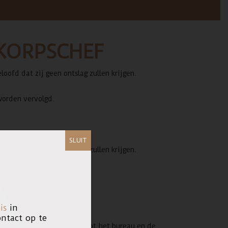
 KORPSCHEF
ofd dat zij geen ontslag zullen krijgen.
worden vervolgd.
SLUIT
ofd dat zij geen ontslag zullen krijgen.
worden vervolgd.
is
in
tact op te
zij weer toegang krijgen tot het bureau en de