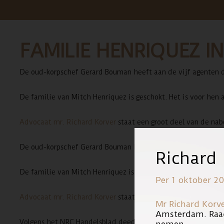
FAMILIE HENRIQUEZ 
De oud-korpschef Gerard Bouman heeft aan de vijf agenten die
De familie van Mitch Henriquez is geschokt. Het is voor hen
Advocaat mr. Richard Korver
staat een groot deel van de nab
De oud-korpschef Gerard Bouman heeft aan de vijf agenten die
Richard
De familie van Mitch Henriquez is geschokt. Het is voor hen
Per 1 oktober 20
Advocaat mr. Richard Korver
staat een groot deel van de nab
Mr Richard Korv
Amsterdam. Raa
Volgens het NRC Handelsblad deed Bouman nog meer toezegging
nemen.