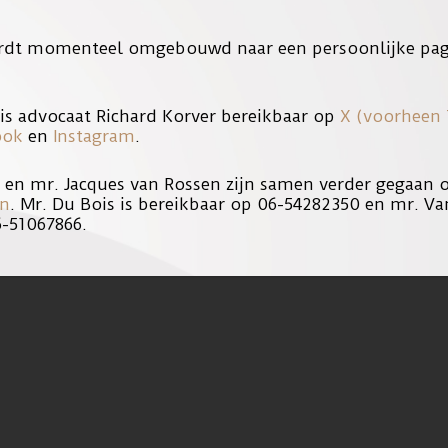
enfunctiestelling teruggedraaid.
rdt momenteel omgebouwd naar een persoonlijke pag
is advocaat Richard Korver bereikbaar op
X (voorheen 
ook
en
Instagram
.
s en mr. Jacques van Rossen zijn samen verder gegaan
en
. Mr. Du Bois is bereikbaar op 06-54282350 en mr. Va
k een fragment te zien waarin mr. Richard Korver spreekt.
6-51067866.