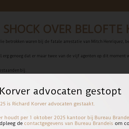
IN SHOCK OVER BELOFTE
 betrokken waren bij de fatale arrestatie van Mitch Henriquez, belo
 al erg genoeg dat er maar twee van de vijf agenten op dit moment 
estaanden bij.
 betrokken waren bij de fatale arrestatie van Mitch Henriquez, belo
 Korver advocaten gestopt
 al erg genoeg dat er maar twee van de vijf agenten op dit moment 
25 is Richard Korver advocaten gestaakt.
estaanden bij.
er houdt per 1 oktober 2025 kantoor bij
Bureau Brande
dpleeg de
contactgegevens van Bureau Brandeis
om con
en. Zo krijgen alle vijf verdachten hun politiepas terug, waarmee 