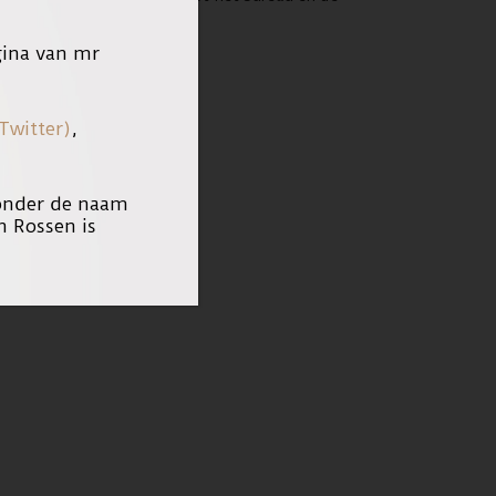
ina van mr
Twitter)
,
 onder de naam
n Rossen is