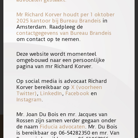
Nederland wilt bekijken op het
YouTube kanaal van Richard
Mr Richard Korver houdt per 1 oktober
Korver advocaten, klikt u dan
hier
.
2025 kantoor bij
Bureau Brandeis
in
Amsterdam. Raadpleeg de
contactgegevens van Bureau Brandeis
Als u het fragment op de site van
om contact op te nemen.
Hart van Nederland wilt bekijken,
Deze website wordt momenteel
klikt u dan
hier
.
omgebouwd naar een persoonlijke
pagina van mr Richard Korver.
22/09/2016
Link
Op social media is advocaat Richard
Korver bereikbaar op
X (voorheen
Twitter)
,
LinkedIn
,
Facebook
en
Instagram
.
Mr. Joan Du Bois en mr. Jacques van
Rossen zijn samen verder gegaan onder
de naam
Fiducia advocaten
. Mr. Du Bois
is bereikbaar op 06-54282350 en mr. Van