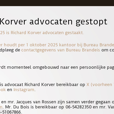
 Korver advocaten gestopt
VINKEVEENSE PLASSEN
25 is Richard Korver advocaten gestaakt.
er houdt per 1 oktober 2025 kantoor bij
Bureau Brande
estaanden van het fatale speedbootongeluk op de Vinkeveense Plass
dpleeg de
contactgegevens van Bureau Brandeis
om con
 een voorwerp van het onderzoek is geweest en dient als bewijsmidde
rdt momenteel omgebouwd naar een persoonlijke pag
. De opbrengst zou gebruikt worden om de slachtoffers van het boo
op te zetten en heeft de verkoop uitgesteld.
is advocaat Richard Korver bereikbaar op
X (voorheen 
ook
en
Instagram
.
s en mr. Jacques van Rossen zijn samen verder gegaan
en
. Mr. Du Bois is bereikbaar op 06-54282350 en mr. Va
6-51067866.