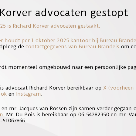
 Korver advocaten gestopt
25 is Richard Korver advocaten gestaakt.
NIEUWSUUR
er houdt per 1 oktober 2025 kantoor bij
Bureau Brande
dpleeg de
contactgegevens van Bureau Brandeis
om con
eit dat het aantal aangiften van verkrachting in tien jaar tijd mee
rdt momenteel omgebouwd naar een persoonlijke pag
erzoek doet naar deze daling, uit ander onderzoek blijkt namelijk d
nformatieve gesprekken voorafgaand aan de aangifte aan te passen, 
is advocaat Richard Korver bereikbaar op
X (voorheen 
ook
en
Instagram
.
s en mr. Jacques van Rossen zijn samen verder gegaan
en
. Mr. Du Bois is bereikbaar op 06-54282350 en mr. Va
6-51067866.