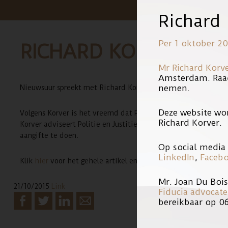
Richard
Per 1 oktober 20
RICHARD KORVER IN 
Mr Richard Korv
Amsterdam. Raa
nemen.
Nieuwsuur spreekt met Richard Korver als advocaat over het f
Deze website wo
Volgens Korver is het vreemd dat Politie en Justitie geen ond
Richard Korver.
Korver adviseert Politie en Justitie hun beleid omtrent de i
aangifte te doen.
Op social media 
LinkedIn
,
Faceb
Klik
hier
voor het gehele artikel en de uitzending.
Mr. Joan Du Boi
21/10/2015
Link
Fiducia advocat
bereikbaar op 0