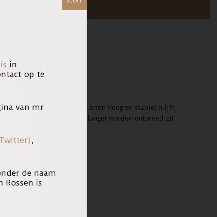
SLUIT
is
in
tact op te
r dan gehalveerd is.
ina van mr
at de hoeveelheid zedendelicten hoog en stabiel blijft.
zodat slachtoffers niet niet langer worden ontmoedigd
Twitter)
,
 onder de naam
n Rossen is