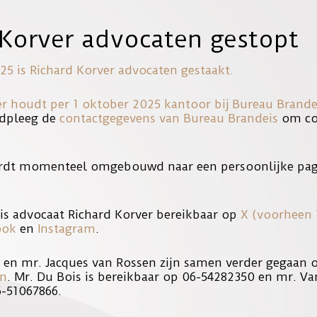
 Korver advocaten gestopt
EN LID VAN SCHIETCLU
25 is Richard Korver advocaten gestaakt.
er houdt per 1 oktober 2025 kantoor bij
Bureau Brande
dpleeg de
contactgegevens van Bureau Brandeis
om con
aja Draaisma bij. Naar nu blijkt had de verdachte volgens berichte
hietvereniging. Klik op onderstaande link voor het lezen van het ar
rdt momenteel omgebouwd naar een persoonlijke pag
2785/2015/08/17/Moordverdachte-geen-lid-van-schietclub-wel-verg
ronder voor het lezen van dit artikel.
is advocaat Richard Korver bereikbaar op
X (voorheen 
ook
en
Instagram
.
lof-verdachte-moord-ex-in-hoofddorp-raadsel.html
s en mr. Jacques van Rossen zijn samen verder gegaan
en
. Mr. Du Bois is bereikbaar op 06-54282350 en mr. Va
6-51067866.