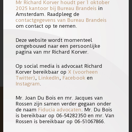
Mr Richard Korver houdt per 1 oktober
hieronder. De zwartgemaakte delen
2025 kantoor bij
Bureau Brandeis
in
betreffen persoonsgegevens die om
Amsterdam. Raadpleeg de
contactgegevens van Bureau Brandeis
redenen van privacy zijn
om contact op te nemen.
geanonimiseerd.
Deze website wordt momenteel
omgebouwd naar een persoonlijke
02/05/2015
Link
pagina van mr Richard Korver.
Op social media is advocaat Richard
Korver bereikbaar op
X (voorheen
Twitter)
,
LinkedIn
,
Facebook
en
Instagram
.
Mr. Joan Du Bois en mr. Jacques van
Rossen zijn samen verder gegaan onder
de naam
Fiducia advocaten
. Mr. Du Bois
is bereikbaar op 06-54282350 en mr. Van
Rossen is bereikbaar op 06-51067866.