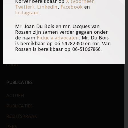
Korver bereikbaar op
X (voorheen
Twitter)
,
LinkedIn
,
Facebook
en
FOOTER
QUICK LINKS
Instagram
.
KANTOOR
Mr. Joan Du Bois en mr. Jacques van
Rossen zijn samen verder gegaan onder
ONS TEAM
de naam
Fiducia advocaten
. Mr. Du Bois
is bereikbaar op 06-54282350 en mr. Van
WERKEN BIJ
Rossen is bereikbaar op 06-51067866.
NIEUWE ZAKEN
LOGO
PUBLICATIES
ACTUEEL
PUBLICATIES
RECHTSPRAAK
PERS