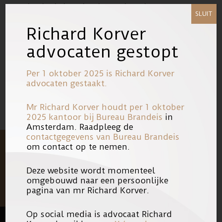
schadeclaims in de zaak Roberts M.. U
SLUIT
vindt dit artikel in PDF formaat door
Richard Korver
op onderstaande link te klikken.
advocaten gestopt
11/11/2014
Link
Per 1 oktober 2025 is Richard Korver
advocaten gestaakt.
Mr Richard Korver houdt per 1 oktober
2025 kantoor bij
Bureau Brandeis
in
Amsterdam. Raadpleeg de
contactgegevens van Bureau Brandeis
om contact op te nemen.
Deze website wordt momenteel
omgebouwd naar een persoonlijke
pagina van mr Richard Korver.
Op social media is advocaat Richard