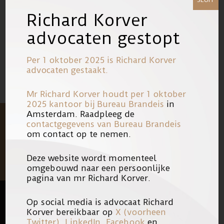
zelf lezen.
Richard Korver
advocaten gestopt
15/10/2012
Link
Per 1 oktober 2025 is Richard Korver
advocaten gestaakt.
Mr Richard Korver houdt per 1 oktober
2025 kantoor bij
Bureau Brandeis
in
Amsterdam. Raadpleeg de
contactgegevens van Bureau Brandeis
om contact op te nemen.
Deze website wordt momenteel
omgebouwd naar een persoonlijke
pagina van mr Richard Korver.
Op social media is advocaat Richard
Korver bereikbaar op
X (voorheen
FOOTER
QUICK LINKS
Twitter)
,
LinkedIn
,
Facebook
en