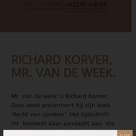
RICHARD KORVER,
MR. VAN DE WEEK.
Mr. van de week is Richard Korver.
Deze week presenteert hij zijn boek
‘Recht van spreken’. Het tijdschrift
mr. besteedt daar aandacht aan. Via
de link hieronder kunt u het artikel
SLUIT