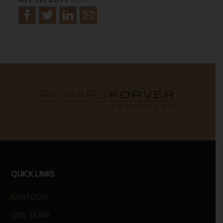
FOOTER
QUICK LINKS
KANTOOR
ONS TEAM