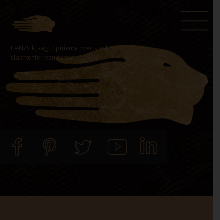
Door
Spring
naar
naar
de
de
LANZS klaagt opnieuw over slecht positie
hoofd
voettekst
slachtoffer van zware misdrijven
inhoud