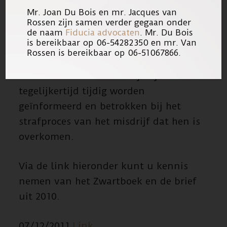
Mr. Joan Du Bois en mr. Jacques van
verplaatsen naar “voor op het
Rossen zijn samen verder gegaan onder
netvlies” en ervoor te zorgen dat
de naam
Fiducia advocaten
. Mr. Du Bois
is bereikbaar op 06-54282350 en mr. Van
slachtoffers de hen toekomende
Rossen is bereikbaar op 06-51067866.
rechten adequaat en volwaardig
kunnen uitoefenen terwijl zij
tegelijkertijd tijdig worden
geïnformeerd en betrokken bij het
strafproces van het misdrijf dat hen is
overkomen.
Via de link hieronder kunt u kennis
nemen van het Zwartboek en de brief
uit 2010.
07/12/2011
Link