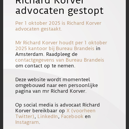
Richard Korver
advocaten gestopt
inmiddels wel worden geïnformeerd
als een verdachte wordt losgelaten.
Per 1 oktober 2025 is Richard Korver
Het OM geeft aan dat het informeren
advocaten gestaakt.
bij vastzetten niet tot haar wettelijke
Mr Richard Korver houdt per 1 oktober
taak zou behoren.
2025 kantoor bij
Bureau Brandeis
in
Privacyoverwegingen lijken hier niet
Amsterdam. Raadpleeg de
contactgegevens van Bureau Brandeis
aan de orde te zijn, nu immers
om contact op te nemen.
slachtoffers wel worden geïnformeerd
bij de invrijheidstelling.
Deze website wordt momenteel
omgebouwd naar een persoonlijke
pagina van mr Richard Korver.
LANZS roept dan ook zowel wetgever
als de rechterlijke macht (lees:
Op social media is advocaat Richard
Korver bereikbaar op
X (voorheen
zittende en staande magistratuur) op
Twitter)
,
LinkedIn
,
Facebook
en
om de positie van het slachtoffer van
Instagram
.
“ergens in het achterhoofd” te