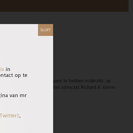
ENZAAK)
SLUIT
is
in
tact op te
kend bijna 90 kinderen seksueel te hebben misbruikt; op
eren. Vanmiddag spreken we met advocaat Richard A. Korver.
ina van mr
Twitter)
,