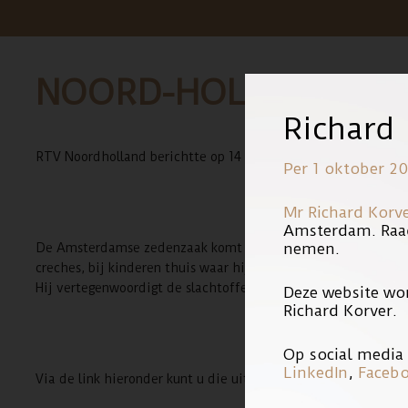
NOORD-HOLLANDS DI
Richard
RTV Noordholland berichtte op 14 september 2011 over de Am
Per 1 oktober 20
Mr Richard Korv
Amsterdam. Raa
nemen.
De Amsterdamse zedenzaak komt aan het licht met de aanhoudi
creches, bij kinderen thuis waar hij als oppas werkte en ook
Hij vertegenwoordigt de slachtoffers in de zedenzaak.
Deze website wo
Richard Korver.
Op social media 
LinkedIn
,
Faceb
Via de link hieronder kunt u die uitzending terugzien.