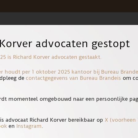
EP (AMSTERDAMSE ZED
 Korver advocaten gestopt
sterdamse zedenzaak als volgt:
25 is Richard Korver advocaten gestaakt.
er houdt per 1 oktober 2025 kantoor bij
Bureau Brande
dpleeg de
contactgegevens van Bureau Brandeis
om con
ng van 27-jarige Robert M., in december vorig jaar. Hij heeft be
 in zijn eigen huis. Hij maakte ook opnames van de zeer jonge kind
rdt momenteel omgebouwd naar een persoonlijke pag
is advocaat Richard Korver bereikbaar op
X (voorheen 
ook
en
Instagram
.