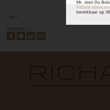
Mr. Joan Du Boi
Fiducia advocat
bereikbaar op 0
#azz
14/09/2011
Link