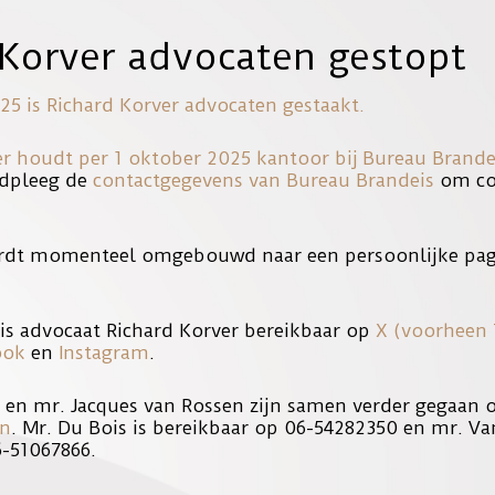
 Korver advocaten gestopt
WINDVOERDER. WEDER
25 is Richard Korver advocaten gestaakt.
er houdt per 1 oktober 2025 kantoor bij
Bureau Brande
dpleeg de
contactgegevens van Bureau Brandeis
om con
innen 10 jaar. Op grond van zeer uitzonderlijke situatie wordt appe
rdt momenteel omgebouwd naar een persoonlijke pag
d 2 sub d Fw genoemde uitzonderingsgronden.
is advocaat Richard Korver bereikbaar op
X (voorheen 
ook
en
Instagram
.
s kantoor. Voor de hele uitspraak, zie de link hieronder.
s en mr. Jacques van Rossen zijn samen verder gegaan
en
. Mr. Du Bois is bereikbaar op 06-54282350 en mr. Va
6-51067866.