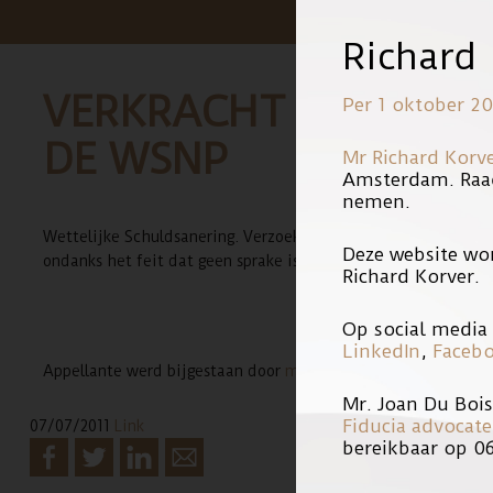
Richard
VERKRACHT DOOR BE
Per 1 oktober 20
DE WSNP
Mr Richard Korv
Amsterdam. Raa
nemen.
Wettelijke Schuldsanering. Verzoek tot hernieuwde toelating b
Deze website wo
ondanks het feit dat geen sprake is van de in artikel 288 li
Richard Korver.
Op social media 
LinkedIn
,
Faceb
Appellante werd bijgestaan door
mr. Richard A. Korver
van on
Mr. Joan Du Boi
Fiducia advocat
07/07/2011
Link
bereikbaar op 0