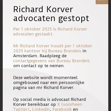
Voornoemde laat de indruk achter dat
Richard Korver
er kennelijk meer kamers
met
dan
advocaten gestopt
zonder afluistermogelijkheden zijn
alwaar advocaten contact kunnen
Per 1 oktober 2025 is Richard Korver
hebben met hun clienten. Je zou toch
advocaten gestaakt.
denken dat het andersom zou moeten
Mr Richard Korver houdt per 1 oktober
zijn.
2025 kantoor bij
Bureau Brandeis
in
Amsterdam. Raadpleeg de
contactgegevens van Bureau Brandeis
Ook deze brief is door mr. Korver
om contact op te nemen.
doorgespeeld aan de Orde van
Advocaten en de Minister van
Deze website wordt momenteel
omgebouwd naar een persoonlijke
Veiligheid en Justitie met de oproep er
pagina van mr Richard Korver.
iets aan te doen.
Op social media is advocaat Richard
Korver bereikbaar op
X (voorheen
Kopie van de brief kunt u via de link
Twitter)
,
LinkedIn
,
Facebook
en