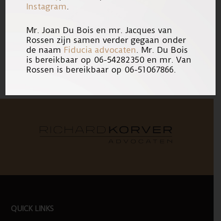
hieronder lezen.
Instagram
.
Mr. Joan Du Bois en mr. Jacques van
27/06/2011
Link
Rossen zijn samen verder gegaan onder
de naam
Fiducia advocaten
. Mr. Du Bois
is bereikbaar op 06-54282350 en mr. Van
Rossen is bereikbaar op 06-51067866.
FOOTER
QUICK LINKS