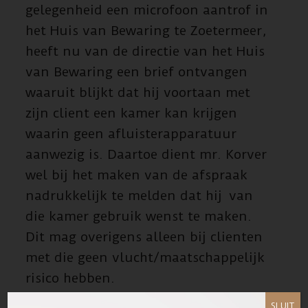
gelegenheid een microfoon aantrof in
het Huis van Bewaring te Zoetermeer,
heeft nu van de directie van het Huis
van Bewaring een brief ontvangen
waaruit blijkt dat hij voortaan met
zijn client een kamer kan krijgen
waarin geen afluisterapparatuur
aanwezig is. Daartoe dient mr. Korver
wel bij het maken van de afspraak
nadrukkelijk te melden dat hij van
die kamer gebruik wenst te maken.
Dit mag overigens alleen bij clienten
met die geen vlucht/maatschappelijk
risico hebben.
SLUIT