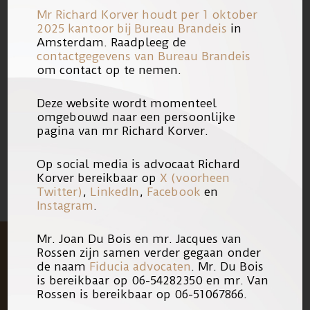
Mr Richard Korver houdt per 1 oktober
2025 kantoor bij
Bureau Brandeis
in
Voor een versie van de, om privacy
Amsterdam. Raadpleeg de
redenen geanonimiseerde, volledige
contactgegevens van Bureau Brandeis
om contact op te nemen.
uitspraak, kunt u klikken op de link
hieronder.
Deze website wordt momenteel
omgebouwd naar een persoonlijke
pagina van mr Richard Korver.
06/06/2011
Link
Op social media is advocaat Richard
Korver bereikbaar op
X (voorheen
Twitter)
,
LinkedIn
,
Facebook
en
Instagram
.
Mr. Joan Du Bois en mr. Jacques van
Rossen zijn samen verder gegaan onder
de naam
Fiducia advocaten
. Mr. Du Bois
is bereikbaar op 06-54282350 en mr. Van
Rossen is bereikbaar op 06-51067866.