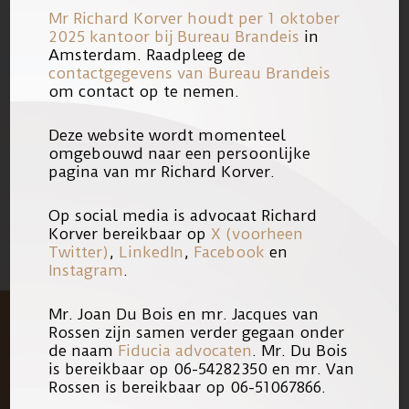
kantoor ervoor dergelijke uitspraken
Mr Richard Korver houdt per 1 oktober
op onze website te publiceren zodat
2025 kantoor bij
Bureau Brandeis
in
Amsterdam. Raadpleeg de
alle rechtzoekende kennis kunnen
contactgegevens van Bureau Brandeis
nemen van de overwegingen van de
om contact op te nemen.
wrakingskamer.
Deze website wordt momenteel
omgebouwd naar een persoonlijke
24/05/2011
Link
pagina van mr Richard Korver.
Op social media is advocaat Richard
Korver bereikbaar op
X (voorheen
Twitter)
,
LinkedIn
,
Facebook
en
Instagram
.
Mr. Joan Du Bois en mr. Jacques van
Rossen zijn samen verder gegaan onder
de naam
Fiducia advocaten
. Mr. Du Bois
is bereikbaar op 06-54282350 en mr. Van
Rossen is bereikbaar op 06-51067866.