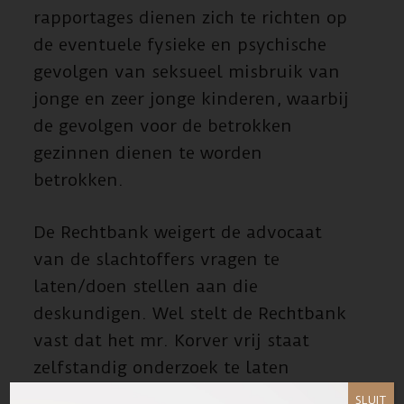
rapportages dienen zich te richten op
de eventuele fysieke en psychische
gevolgen van seksueel misbruik van
jonge en zeer jonge kinderen, waarbij
de gevolgen voor de betrokken
gezinnen dienen te worden
betrokken.
De Rechtbank weigert de advocaat
van de slachtoffers vragen te
laten/doen stellen aan die
deskundigen. Wel stelt de Rechtbank
vast dat het mr. Korver vrij staat
zelfstandig onderzoek te laten
verrichten en het resultaat daarvan
SLUIT