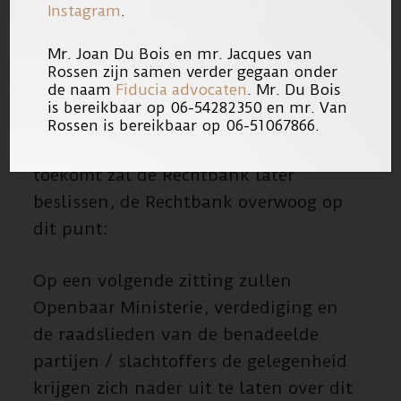
Instagram
.
namens diverse ouders deed serieus
zal overwegen. Het is dus wel degelijk
Mr. Joan Du Bois en mr. Jacques van
mogelijk dat de Rechtbank het
Rossen zijn samen verder gegaan onder
de naam
Fiducia advocaten
. Mr. Du Bois
verzoek in de toekomst zal toewijzen.
is bereikbaar op 06-54282350 en mr. Van
Rossen is bereikbaar op 06-51067866.
Over de vraag of ouders spreekrecht
toekomt zal de Rechtbank later
beslissen, de Rechtbank overwoog op
dit punt:
Op een volgende zitting zullen
Openbaar Ministerie, verdediging en
de raadslieden van de benadeelde
partijen / slachtoffers de gelegenheid
krijgen zich nader uit te laten over dit