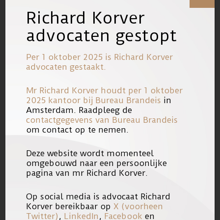
aan het dossier toe te laten voegen.
Richard Korver
advocaten gestopt
Op zijn verzoek om tevens in het bezit
te worden gesteld van de nog op te
Per 1 oktober 2025 is Richard Korver
advocaten gestaakt.
maken deskundigenrapporten zal de
Rechtbank een beslissing nemen
Mr Richard Korver houdt per 1 oktober
nadat deze rapporten gereed zijn.
2025 kantoor bij
Bureau Brandeis
in
Amsterdam. Raadpleeg de
contactgegevens van Bureau Brandeis
Dit is belangrijk omdat zowel het OM
om contact op te nemen.
als de verdediging hiertegen
Deze website wordt momenteel
bezwaren hebben geuit en hebben
omgebouwd naar een persoonlijke
verzocht om afwijzing van het
pagina van mr Richard Korver.
verzoek. Dat dit verzoek niet is
Op social media is advocaat Richard
afgewezen, doet vermoeden dat de
Korver bereikbaar op
X (voorheen
Rechtbank het verzoek dat mr. Korver
Twitter)
,
LinkedIn
,
Facebook
en