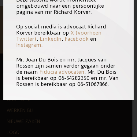
omgebouwd naar een persoonlijke
pagina van mr Richard Korver.
Op social media is advocaat Richard
Korver bereikbaar op
X (voorheen
Twitter)
,
LinkedIn
,
Facebook
en
Instagram
.
Mr. Joan Du Bois en mr. Jacques van
Rossen zijn samen verder gegaan onder
de naam
Fiducia advocaten
. Mr. Du Bois
FOOTER
QUICK LINKS
is bereikbaar op 06-54282350 en mr. Van
Rossen is bereikbaar op 06-51067866.
KANTOOR
ONS TEAM
WERKEN BIJ
NIEUWE ZAKEN
LOGO