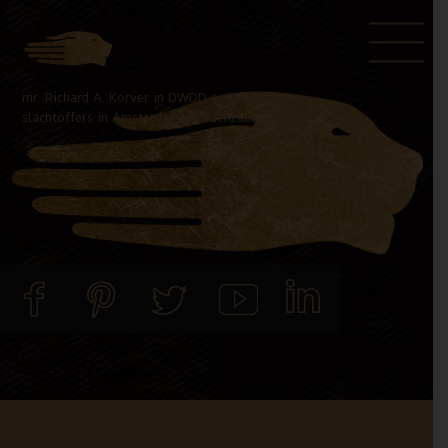
Door
Spring
naar
naar
de
de
mr. Richard A. Korver in DWDD over positie
hoofd
voettekst
slachtoffers in Amsterdamse zedenzaak
inhoud