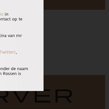
is
in
tact op te
ina van mr
de gehele uitspraak.
Twitter)
,
 onder de naam
n Rossen is