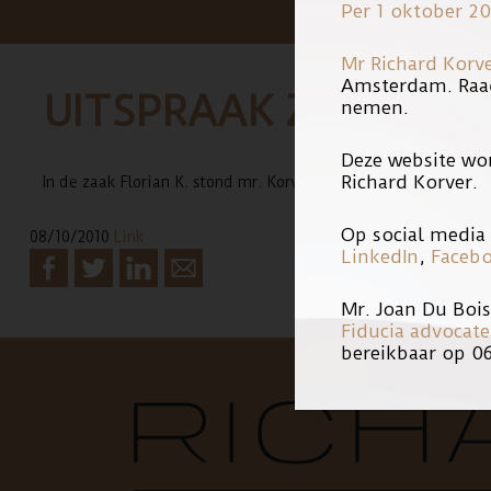
Per 1 oktober 20
Mr Richard Korv
Amsterdam. Raa
UITSPRAAK ZAAK FLO
nemen.
Deze website wo
Richard Korver.
In de zaak Florian K. stond mr. Korver een van de slachtoffers 
Op social media 
08/10/2010
Link
LinkedIn
,
Faceb
Mr. Joan Du Boi
Fiducia advocat
bereikbaar op 0