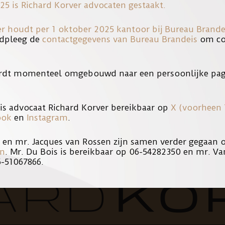
25 is Richard Korver advocaten gestaakt.
er houdt per 1 oktober 2025 kantoor bij
Bureau Brande
dpleeg de
contactgegevens van Bureau Brandeis
om con
RIAN K.
rdt momenteel omgebouwd naar een persoonlijke pag
bij, Florian K. werd tot 5 jaar cel veroordeeld. Klik hieronder voor 
is advocaat Richard Korver bereikbaar op
X (voorheen 
ook
en
Instagram
.
s en mr. Jacques van Rossen zijn samen verder gegaan
en
. Mr. Du Bois is bereikbaar op 06-54282350 en mr. Va
6-51067866.