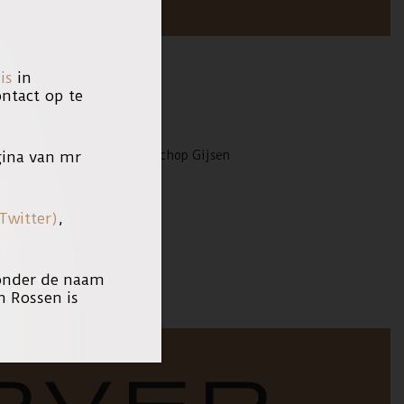
is
in
tact op te
ina van mr
 beschuldigingen tegen bisschop Gijsen
Twitter)
,
 onder de naam
n Rossen is