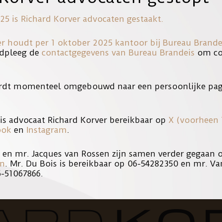
25 is Richard Korver advocaten gestaakt.
er houdt per 1 oktober 2025 kantoor bij
Bureau Brande
BAAR
dpleeg de
contactgegevens van Bureau Brandeis
om con
rdt momenteel omgebouwd naar een persoonlijke pag
de vraag of gluren in Nederland strafbaar is naar aanleiding van de
is advocaat Richard Korver bereikbaar op
X (voorheen 
ook
en
Instagram
.
s en mr. Jacques van Rossen zijn samen verder gegaan
en
. Mr. Du Bois is bereikbaar op 06-54282350 en mr. Va
6-51067866.