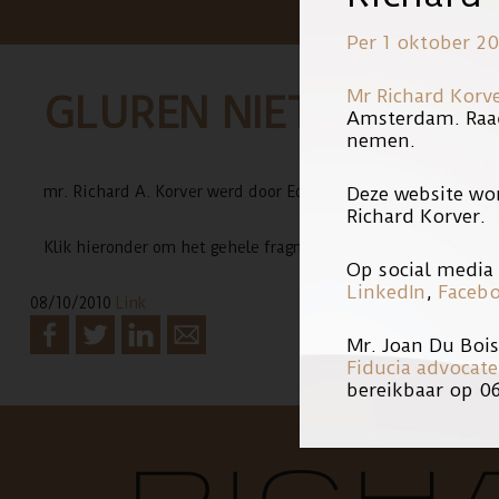
Per 1 oktober 20
Mr Richard Korv
GLUREN NIET STRAF
Amsterdam. Raa
nemen.
Deze website wo
mr. Richard A. Korver werd door Editie NL geinterviewd over 
Richard Korver.
Klik hieronder om het gehele fragment te bekijken.
Op social media 
LinkedIn
,
Faceb
08/10/2010
Link
Mr. Joan Du Boi
Fiducia advocat
bereikbaar op 0