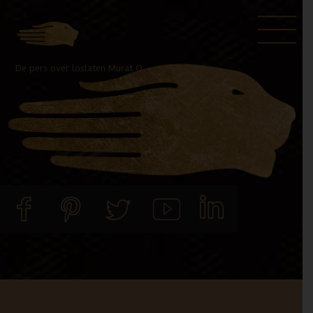
Door
Spring
naar
naar
de
de
De pers over loslaten Murat O.
hoofd
voettekst
inhoud