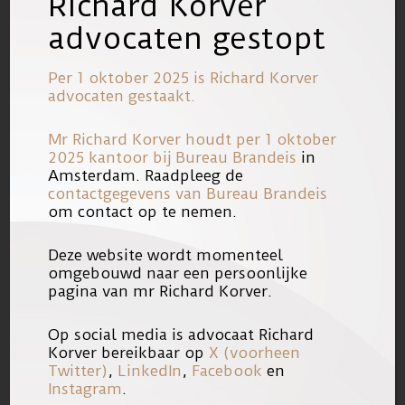
Richard Korver
advocaten gestopt
http://www.hartvannederland.nl/ned
Per 1 oktober 2025 is Richard Korver
erland/2010/slachtoffers-murat-o.-
advocaten gestaakt.
boos/
Mr Richard Korver houdt per 1 oktober
2025 kantoor bij
Bureau Brandeis
in
Amsterdam. Raadpleeg de
contactgegevens van Bureau Brandeis
om contact op te nemen.
Trouw
Deze website wordt momenteel
omgebouwd naar een persoonlijke
pagina van mr Richard Korver.
http://indebuurt.trouw.nl/n1286243-
Op social media is advocaat Richard
slachtoffers_murat_o_niet_ingelicht_
Korver bereikbaar op
X (voorheen
Twitter)
,
LinkedIn
,
Facebook
en
over_vrijlating.html
Instagram
.