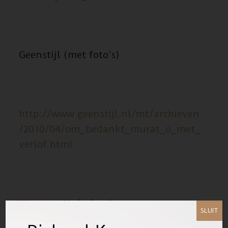
Geenstijl (met foto’s)
http://www.geenstijl.nl/mt/archieven
/2010/04/om_bedankt_murat_o_met_
verlof.html
Hart van Nederland
SLUIT