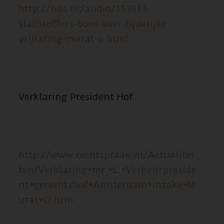
http://nos.nl/audio/153913-
slachtoffers-boos-over-tijdelijke-
vrijlating-murat-o.html
Verklaring President Hof
http://www.rechtspraak.nl/Actualitei
ten/Verklaring+mr.+L.+Verheij+preside
nt+gerechtshof+Amsterdam+inzake+M
urat+O.htm