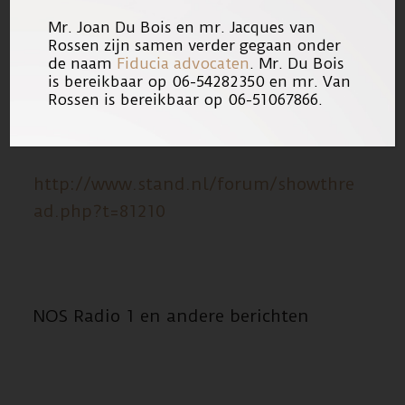
Mr. Joan Du Bois en mr. Jacques van
Rossen zijn samen verder gegaan onder
de naam
Fiducia advocaten
. Mr. Du Bois
Stand punt NL
is bereikbaar op 06-54282350 en mr. Van
Rossen is bereikbaar op 06-51067866.
http://www.stand.nl/forum/showthre
ad.php?t=81210
NOS Radio 1 en andere berichten