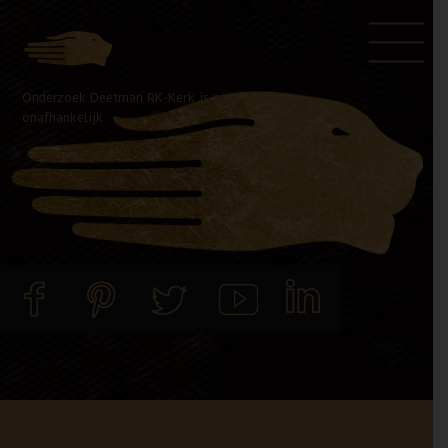
Door
Spring
naar
naar
de
de
Onderzoek Deetman RK-Kerk is niet
hoofd
voettekst
onafhankelijk
inhoud