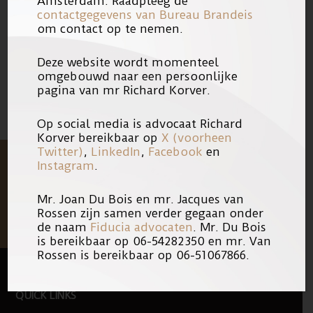
Amsterdam. Raadpleeg de
gaf aan Radio 1.
contactgegevens van Bureau Brandeis
om contact op te nemen.
29/03/2010
Link
Deze website wordt momenteel
omgebouwd naar een persoonlijke
pagina van mr Richard Korver.
Op social media is advocaat Richard
Korver bereikbaar op
X (voorheen
Twitter)
,
LinkedIn
,
Facebook
en
Instagram
.
Mr. Joan Du Bois en mr. Jacques van
Rossen zijn samen verder gegaan onder
de naam
Fiducia advocaten
. Mr. Du Bois
is bereikbaar op 06-54282350 en mr. Van
Rossen is bereikbaar op 06-51067866.
FOOTER
QUICK LINKS