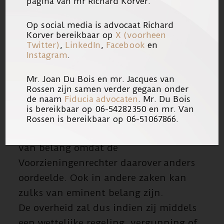
pagina van mr Richard Korver.
bepalingen waarop de Staat zich heeft
Op social media is advocaat Richard
beroepen door het Hof niet van
Korver bereikbaar op
X (voorheen
toepassing zijn verklaard (r.o. 5.4).
Twitter)
,
LinkedIn
,
Facebook
en
Instagram
.
Tot slot is positief dat het Hof, met
de raadsman van eiseressen, van
Mr. Joan Du Bois en mr. Jacques van
oordeel is dat indien de Staat
Rossen zijn samen verder gegaan onder
de naam
Fiducia advocaten
. Mr. Du Bois
discrimineert, het aan de Staat is te
is bereikbaar op 06-54282350 en mr. Van
bewijzen dat zij daarvoor een
Rossen is bereikbaar op 06-51067866.
rechtvaardigingsgrond heeft. Dit is
van belang omdat de
Voorzieningenrechter daarover anders
oordeelde. Ook in andere zaken kan
zulks van eminent belang zijn.
De overheid zal dus indien zij middels
een wettelijke regeling, vergunning of