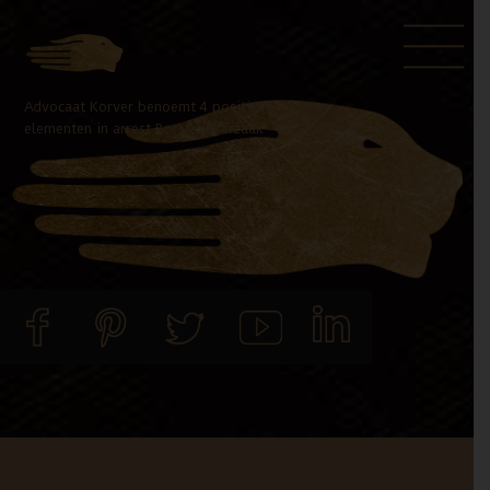
Door
Spring
naar
naar
de
de
Advocaat Korver benoemt 4 positieve
hoofd
voettekst
elementen in arrest Borstkankerzaak
inhoud