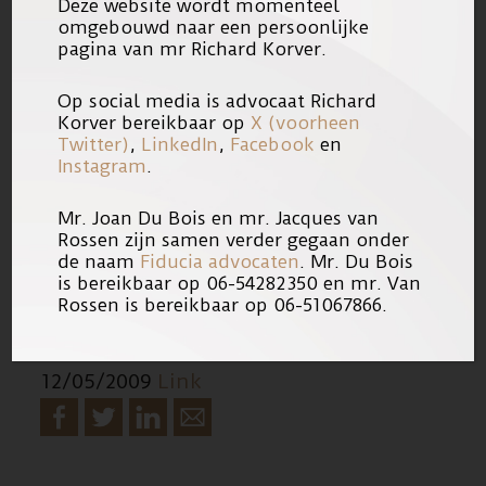
Deze website wordt momenteel
rechtsbijstand daardoor niet minder
omgebouwd naar een persoonlijke
pagina van mr Richard Korver.
urgent doet zijn.
Op social media is advocaat Richard
Kamerlid Boris van Ham heeft
Korver bereikbaar op
X (voorheen
Twitter)
,
LinkedIn
,
Facebook
en
hedenmorgen in het programma
Instagram
.
Goedemorgen Nederland toegezegd
Mr. Joan Du Bois en mr. Jacques van
Kamervragen te zullen stellen over
Rossen zijn samen verder gegaan onder
het systeem opdat ieder slachtoffer
de naam
Fiducia advocaten
. Mr. Du Bois
is bereikbaar op 06-54282350 en mr. Van
aanspraak kan maken op deugdelijke
Rossen is bereikbaar op 06-51067866.
gefinancierde rechtsbijstand.
12/05/2009
Link