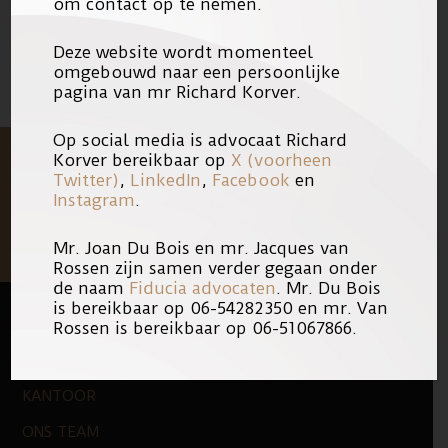
om contact op te nemen.
Deze website wordt momenteel
omgebouwd naar een persoonlijke
pagina van mr Richard Korver.
Op social media is advocaat Richard
Korver bereikbaar op
X (voorheen
Twitter)
,
LinkedIn
,
Facebook
en
Instagram
.
Mr. Joan Du Bois en mr. Jacques van
Rossen zijn samen verder gegaan onder
de naam
Fiducia advocaten
. Mr. Du Bois
is bereikbaar op 06-54282350 en mr. Van
Rossen is bereikbaar op 06-51067866.
FOOTER
QUICK LINKS
KANTOOR
ONS TEAM