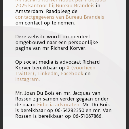
2025 kantoor bij
Bureau Brandeis
in
heeft met hulp van mrs.
Richard A.
Amsterdam. Raadpleeg de
Korver
en
Anneliek P. Hendriks
van
contactgegevens van Bureau Brandeis
om contact op te nemen.
Korver & Van Essen een Kort Geding
aanhangig gemaakt waarin zij samen
Deze website wordt momenteel
omgebouwd naar een persoonlijke
met de Stichting
LANZS
(Landelijk
pagina van mr Richard Korver.
Advocaten Netwerk Zeden
Slachtoffers) een kopie van het
Op social media is advocaat Richard
Korver bereikbaar op
X (voorheen
dossier opeist. Dit Kort Geding dient
Twitter)
,
LinkedIn
,
Facebook
en
op 6 november om 10.00 uur voor de
Instagram
.
Voorzieningenrechter van de
Mr. Joan Du Bois en mr. Jacques van
Rechtbank Den Haag. Eiseressen
Rossen zijn samen verder gegaan onder
worden bovendien gesteund door het
de naam
Fiducia advocaten
. Mr. Du Bois
is bereikbaar op 06-54282350 en mr. Van
proefprocessenfonds
Clara
Rossen is bereikbaar op 06-51067866.
Wichmann
.