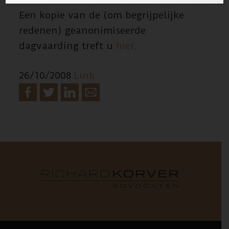
Een kopie van de (om begrijpelijke
redenen) geanonimiseerde
dagvaarding treft u
hier
.
26/10/2008
Link