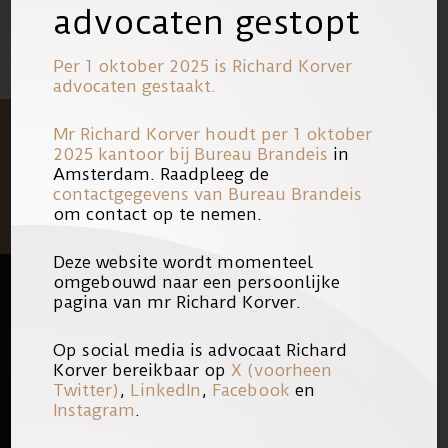
advocaten gestopt
Per 1 oktober 2025 is Richard Korver
advocaten gestaakt.
Mr Richard Korver houdt per 1 oktober
2025 kantoor bij
Bureau Brandeis
in
Amsterdam. Raadpleeg de
contactgegevens van Bureau Brandeis
om contact op te nemen.
Deze website wordt momenteel
omgebouwd naar een persoonlijke
pagina van mr Richard Korver.
FOOTER
QUICK LINKS
Op social media is advocaat Richard
KANTOOR
Korver bereikbaar op
X (voorheen
Twitter)
,
LinkedIn
,
Facebook
en
ONS TEAM
Instagram
.
WERKEN BIJ