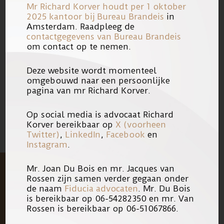
Mr Richard Korver houdt per 1 oktober
genomen en dat de veroordeling er
2025 kantoor bij
Bureau Brandeis
in
Amsterdam. Raadpleeg de
enkel was doordat de ondernemer
contactgegevens van Bureau Brandeis
zich destijds gen advocaat kon
om contact op te nemen.
veroorloven.
Deze website wordt momenteel
omgebouwd naar een persoonlijke
17/10/2008
Link
pagina van mr Richard Korver.
Op social media is advocaat Richard
Korver bereikbaar op
X (voorheen
Twitter)
,
LinkedIn
,
Facebook
en
Instagram
.
Mr. Joan Du Bois en mr. Jacques van
Rossen zijn samen verder gegaan onder
de naam
Fiducia advocaten
. Mr. Du Bois
is bereikbaar op 06-54282350 en mr. Van
Rossen is bereikbaar op 06-51067866.